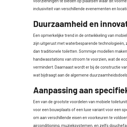
voorzieningen te bieden op plaatsen waar dit voorh
inclusiviteit van verschillende evenementen en locat
Duurzaamheid en innovat
Een opmerkelijke trend in de ontwikkeling van mobie
zijn uitgerust met waterbesparende technologieën, z
dan traditionele toiletten. Sommige modellen maken
handwasstations van stroom te voorzien, wat de ec
vermindert. Daarnaast wordt er bij de constructie v
wat bijdraagt aan de algemene duurzaamheidsdoelst
Aanpassing aan specifie
Een van de grootste voordelen van mobiele toiletun
voor een bouwplaats of een luxe variant voor een sp
om aan verschillende eisen en voorkeuren te voldoen.
airconditioning, muzieksystemen, en zelfs douchefac