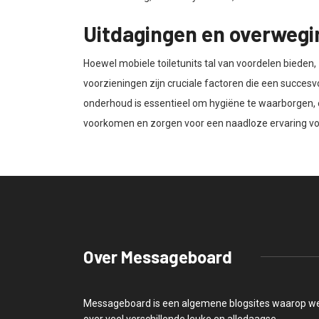
Uitdagingen en overweg
Hoewel mobiele toiletunits tal van voordelen bieden,
voorzieningen zijn cruciale factoren die een succe
onderhoud is essentieel om hygiëne te waarborgen, 
voorkomen en zorgen voor een naadloze ervaring vo
Over Messageboard
Messageboard is een algemene blogsites waarop w
over veel verschillende leuke en alledaagse