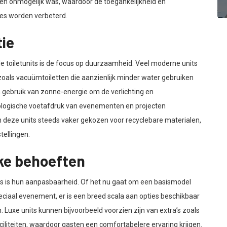
een onmogelijk was, waardoor de toegankelijkheid en
ies worden verbeterd.
ie
le toiletunits is de focus op duurzaamheid. Veel moderne units
oals vacuümtoiletten die aanzienlijk minder water gebruiken
 gebruik van zonne-energie om de verlichting en
ologische voetafdruk van evenementen en projecten
an deze units steeds vaker gekozen voor recyclebare materialen,
ellingen.
ke behoeften
its is hun aanpasbaarheid. Of het nu gaat om een basismodel
eciaal evenement, er is een breed scala aan opties beschikbaar
 Luxe units kunnen bijvoorbeeld voorzien zijn van extra’s zoals
iliteiten, waardoor gasten een comfortabelere ervaring krijgen.