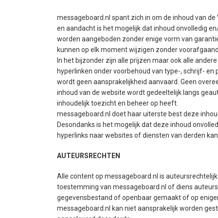
messageboard.nl spant zich in om de inhoud van de 
en aandacht is het mogelijk dat inhoud onvolledig e
worden aangeboden zonder enige vorm van garantie 
kunnen op elk moment wijzigen zonder voorafgaan
In het bijzonder zijn alle prijzen maar ook alle ande
hyperlinken onder voorbehoud van type-, schrijf- e
wordt geen aansprakelijkheid aanvaard. Geen overee
inhoud van de website wordt gedeeltelijk langs ge
inhoudelijk toezicht en beheer op heeft.
messageboard.nl doet haar uiterste best deze inhoud 
Desondanks is het mogelijk dat deze inhoud onvolled
hyperlinks naar websites of diensten van derden k
AUTEURSRECHTEN
Alle content op messageboard.nl is auteursrechtelij
toestemming van messageboard.nl of diens auteurs
gegevensbestand of openbaar gemaakt of op eniger
messageboard.nl kan niet aansprakelijk worden gest